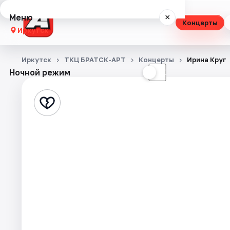
Меню
×
Концерты
Иркутск
Концерты
Иркутск
ТКЦ БРАТСК-АРТ
Концерты
Ирина Круг
Ночной режим
☀
☾
Театр
Стендап
Выставки
Квесты
Спорт
События