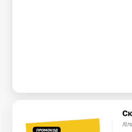
Города
Площадки
Артисты
Рейтинги
Ск
П
ПРОМОКОД