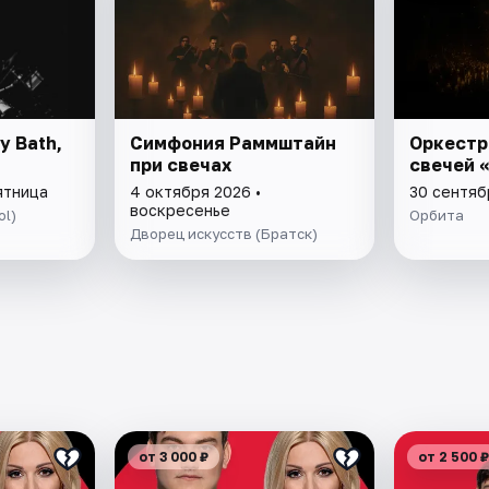
My Bath,
Симфония Раммштайн
Оркестр
при свечах
свечей 
ятница
4 октября 2026 •
30 сентяб
воскресенье
ol)
Орбита
Дворец искусств (Братск)
от 3 000 ₽
от 2 500 ₽