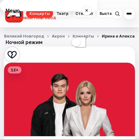
Меню
×
Концерты
Театр
Стендап
Выставки
Экску
Великий Новгород
Концерты
Великий Новгород
Акрон
Концерты
Ирина и Алексан
Ночной режим
☀
☾
Театр
Стендап
12+
Выставки
Экскурсии
События
Города