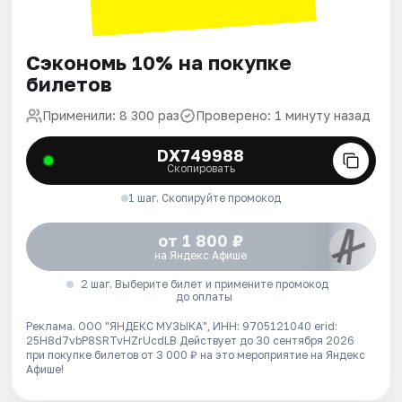
Сэкономь 10% на покупке
билетов
Применили: 8 300 раз
Проверено: 1 минуту назад
DX749988
Скопировать
1 шаг. Скопируйте промокод
от 1 800 ₽
на Яндекс Афише
2 шаг. Выберите билет и примените промокод
до оплаты
Реклама. ООО "ЯНДЕКС МУЗЫКА", ИНН: 9705121040 erid:
25H8d7vbP8SRTvHZrUcdLB
Действует до 30 сентября 2026
при покупке билетов от 3 000 ₽ на это мероприятие на Яндекс
Афише!