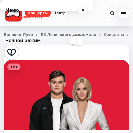
Меню
×
Концерты
Театр
Великие-Луки
Концерты
Великие-Луки
ДК Ленинского комсомола
Концерты
Ночной режим
☀
☾
Театр
События
12+
Города
Площадки
Артисты
Рейтинги