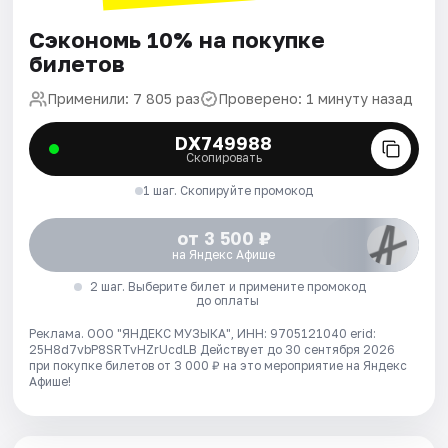
Сэкономь 10% на покупке
билетов
Применили: 7 805 раз
Проверено: 1 минуту назад
DX749988
Скопировать
1 шаг. Скопируйте промокод
от 3 500 ₽
на Яндекс Афише
2 шаг. Выберите билет и примените промокод
до оплаты
Реклама. ООО "ЯНДЕКС МУЗЫКА", ИНН: 9705121040 erid:
25H8d7vbP8SRTvHZrUcdLB
Действует до 30 сентября 2026
при покупке билетов от 3 000 ₽ на это мероприятие на Яндекс
Афише!