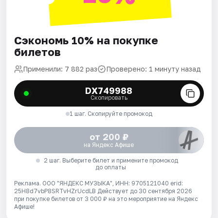
Сэкономь 10% на покупке
билетов
Применили: 7 882 раз
Проверено: 1 минуту назад
DX749988
Скопировать
1 шаг. Скопируйте промокод
от 200 ₽
на Яндекс Афише
2 шаг. Выберите билет и примените промокод
до оплаты
Реклама. ООО "ЯНДЕКС МУЗЫКА", ИНН: 9705121040 erid:
25H8d7vbP8SRTvHZrUcdLB
Действует до 30 сентября 2026
при покупке билетов от 3 000 ₽ на это мероприятие на Яндекс
Афише!