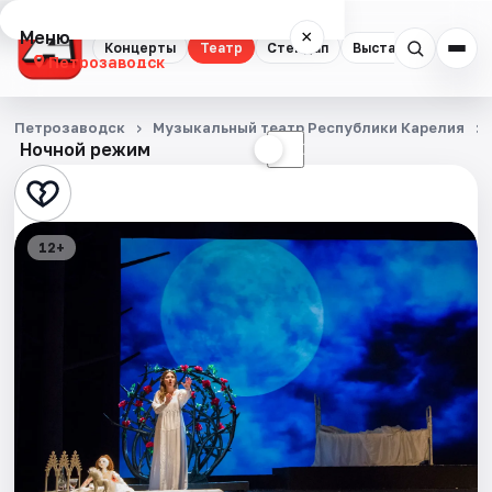
Меню
×
Концерты
Театр
Стендап
Выставки
Экску
Петрозаводск
Концерты
Петрозаводск
Музыкальный театр Республики Карелия
Ночной режим
☀
☾
Театр
Стендап
12+
Выставки
Экскурсии
Спорт
События