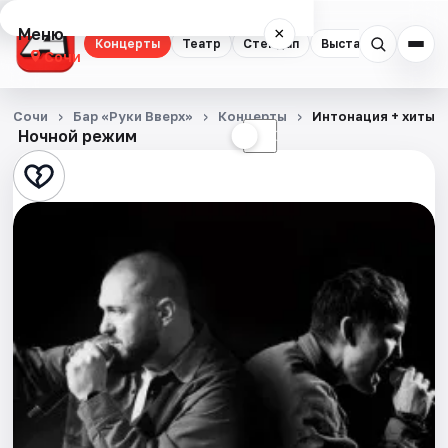
Меню
×
Концерты
Театр
Стендап
Выставки
Квест
Сочи
Концерты
Сочи
Бар «Руки Вверх»
Концерты
Интонация + хиты 
Ночной режим
☀
☾
Театр
Стендап
Выставки
Квесты
Экскурсии
Спорт
События