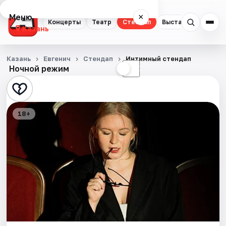
Меню
×
Концерты
Театр
Стендап
Выставки
Квест
Казань
Концерты
Казань
Евгенич
Стендап
Интимный стендап
Ночной режим
☀
☾
Театр
Стендап
18+
Выставки
Квесты
Экскурсии
Спорт
События