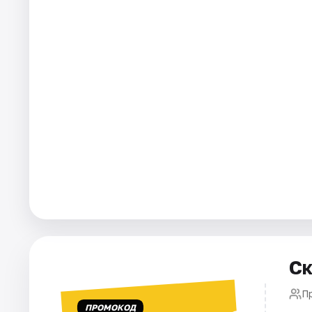
Города
Площадки
Артисты
Рейтинги
Ск
П
ПРОМОКОД