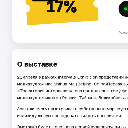
17%
Рекла
О выставке
21 апреля в рамках Intervals Exhibition представим
медиахудожника Shihua Ma (Beijing, China)Первая вы
«Траектории интервалов», она продолжает тему фес
медиахудожников из России, Тайваня, Великобритани
Зрители смогут выстраивать собственные маршруты
индивидуальную последовательность восприятия.
Выставка будет дополнена серией аудиовизуальных