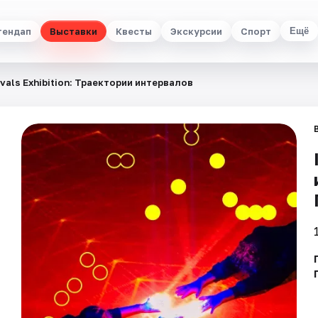
тендап
Выставки
Квесты
Экскурсии
Спорт
Ещё
rvals Exhibition: Траектории интервалов