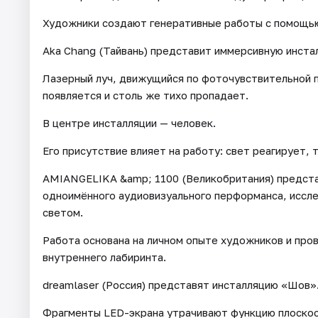
Художники создают генеративные работы с помощью
Aka Chang (Тайвань) представит иммерсивную инст
Лазерный луч, движущийся по фоточувствительной 
появляется и столь же тихо пропадает.
В центре инсталляции — человек.
Его присутствие влияет на работу: свет реагирует, 
AMIANGELIKA &amp; 1100 (Великобритания) предста
одноимённого аудиовизуального перформанса, иссл
светом.
Работа основана на личном опыте художников и про
внутреннего лабиринта.
dreamlaser (Россия) представят инсталляцию «Шов»
Фрагменты LED-экрана утрачивают функцию плоскос