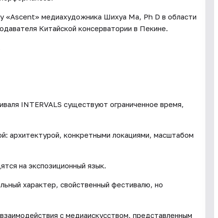
у «Ascent» медиахудожника Шихуа Ма, Ph D в области
подавателя Китайской консерватории в Пекине.
.
иваля INTERVALS существуют ограниченное время,
ой: архитектурой, конкретными локациями, масштабом
дятся на экспозиционный язык.
альный характер, свойственный фестивалю, но
об взаимодействия с медиаискусством, представленным