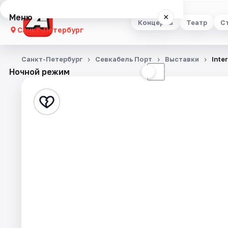
Меню
×
Концерты
Театр
С
Санкт-Петербург
Концерты
Санкт-Петербург
Севкабель Порт
Выставки
Inte
Ночной режим
☀
☾
Театр
Стендап
Выставки
Квесты
Экскурсии
Спорт
События