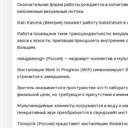
Окончательная форма работы рождается в когнитивн
наложенные визуальные потоки.
Kati Katona (Венгрия) покажет работу Substratum в
Работа посвящена теме трансцендентности: визуаль
хаоса к ясности, приглашая преодолеть внутренние о
большим.
radugadesign (Россия) — медиаарт-коллектив и мул
Инсталляция Work in Progress (WIP) символизирует 
стремится к завершению.
Зритель оказывается в пространстве sci-fi лаборат
финальной цели, но требующего присутствия и внима
Мультимедийные элементы погружаются в воду и изв
генеративный звук преобразуется в саундскейп инст
Tonoptik (Россия) представят инсталляцию Redukto