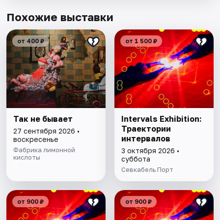
Похожие выставки
от 400 ₽
от 1 500 ₽
Так не бывает
Intervals Exhibition:
Траектории
27 сентября 2026 •
интервалов
воскресенье
Фабрика лимонной
3 октября 2026 •
кислоты
суббота
Севкабель Порт
от 900 ₽
от 900 ₽