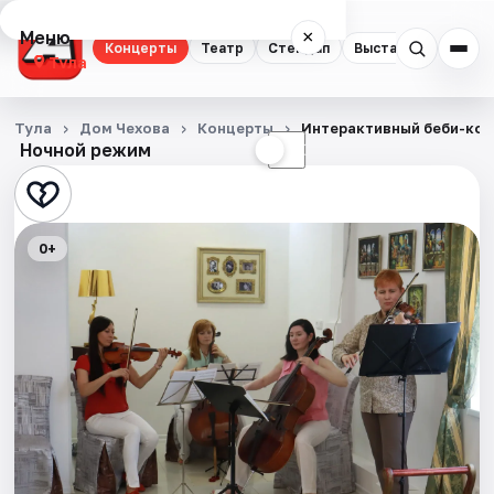
Меню
×
Концерты
Театр
Стендап
Выставки
Квест
Тула
Концерты
Тула
Дом Чехова
Концерты
Интерактивный беби-ко
Ночной режим
☀
☾
Театр
Стендап
0+
Выставки
Квесты
Экскурсии
Спорт
События