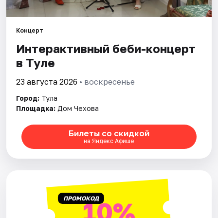
Города
Концерт
Интерактивный беби-концерт
Площадки
в Туле
Артисты
23 августа 2026
• воскресенье
Рейтинги
Город:
Тула
Площадка:
Дом Чехова
Билеты со скидкой
на Яндекс Афише
ПРОМОКОД
10%