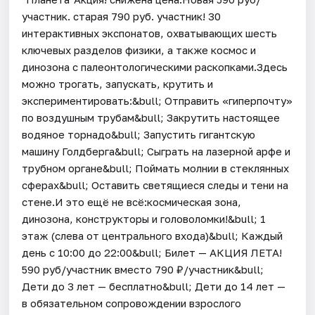
участник. старая 790 руб. участник! 30
интерактивных экспонатов, охватывающих шесть
ключевых разделов физики, а также космос и
динозона с палеонтологическими раскопками.Здесь
можно трогать, запускать, крутить и
экспериментировать:&bull; Отправить «гиперпочту»
по воздушным трубам&bull; Закрутить настоящее
водяное торнадо&bull; Запустить гигантскую
машину Голдберга&bull; Сыграть на лазерной арфе и
трубном органе&bull; Поймать молнии в стеклянных
сферах&bull; Оставить светящиеся следы и тени на
стене.И это ещё не всё:космическая зона,
динозона, конструкторы и головоломки!&bull; 1
этаж (слева от центрального входа)&bull; Каждый
день с 10:00 до 22:00&bull; Билет — АКЦИЯ ЛЕТА!
590 руб/участник вместо 790 ₽/участник&bull;
Дети до 3 лет — бесплатно&bull; Дети до 14 лет —
в обязательном сопровождении взрослого