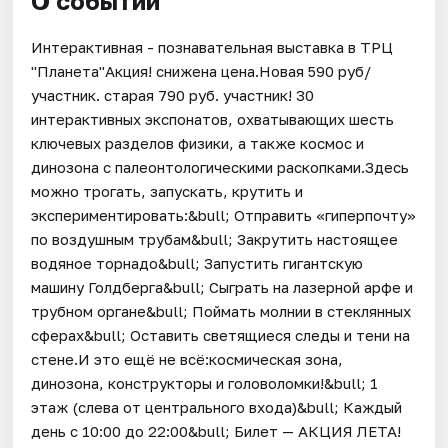
О событии
Интерактивная - познавательная выставка в ТРЦ
"Планета"Акция! снижена цена.Новая 590 руб/
участник. старая 790 руб. участник! 30
интерактивных экспонатов, охватывающих шесть
ключевых разделов физики, а также космос и
динозона с палеонтологическими раскопками.Здесь
можно трогать, запускать, крутить и
экспериментировать:&bull; Отправить «гиперпочту»
по воздушным трубам&bull; Закрутить настоящее
водяное торнадо&bull; Запустить гигантскую
машину Голдберга&bull; Сыграть на лазерной арфе и
трубном органе&bull; Поймать молнии в стеклянных
сферах&bull; Оставить светящиеся следы и тени на
стене.И это ещё не всё:космическая зона,
динозона, конструкторы и головоломки!&bull; 1
этаж (слева от центрального входа)&bull; Каждый
день с 10:00 до 22:00&bull; Билет — АКЦИЯ ЛЕТА!