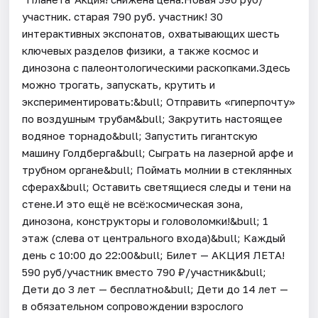
участник. старая 790 руб. участник! 30
интерактивных экспонатов, охватывающих шесть
ключевых разделов физики, а также космос и
динозона с палеонтологическими раскопками.Здесь
можно трогать, запускать, крутить и
экспериментировать:&bull; Отправить «гиперпочту»
по воздушным трубам&bull; Закрутить настоящее
водяное торнадо&bull; Запустить гигантскую
машину Голдберга&bull; Сыграть на лазерной арфе и
трубном органе&bull; Поймать молнии в стеклянных
сферах&bull; Оставить светящиеся следы и тени на
стене.И это ещё не всё:космическая зона,
динозона, конструкторы и головоломки!&bull; 1
этаж (слева от центрального входа)&bull; Каждый
день с 10:00 до 22:00&bull; Билет — АКЦИЯ ЛЕТА!
590 руб/участник вместо 790 ₽/участник&bull;
Дети до 3 лет — бесплатно&bull; Дети до 14 лет —
в обязательном сопровождении взрослого