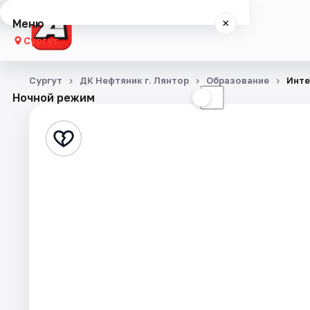
Меню
×
Сургут
Концерты
Сургут
ДК Нефтяник г. Лянтор
Образование
Инте
Ночной режим
☀
☾
Театр
Стендап
События
Города
Площадки
Артисты