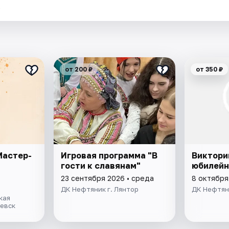
.
от 200 ₽
от 350 ₽
Мастер-
Игровая программа "В
Виктори
гости к славянам"
юбилейн
23 сентября 2026 • среда
8 октября
ДК Нефтяник г. Лянтор
ДК Нефтяни
кая
аевск