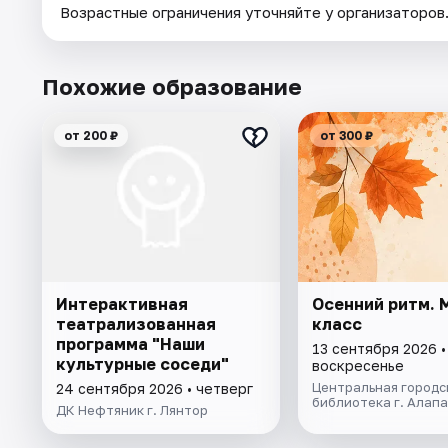
Возрастные ограничения уточняйте у организаторов
Похожие образование
от 200 ₽
от 300 ₽
Интерактивная
Осенний ритм. 
театрализованная
класс
программа "Наши
13 сентября 2026 •
культурные соседи"
воскресенье
Центральная городс
24 сентября 2026 • четверг
библиотека г. Алап
ДК Нефтяник г. Лянтор