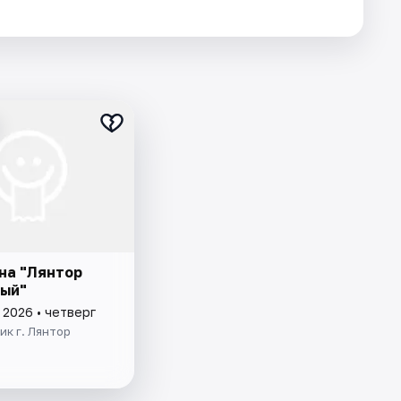
на "Лянтор
ый"
 2026 • четверг
к г. Лянтор