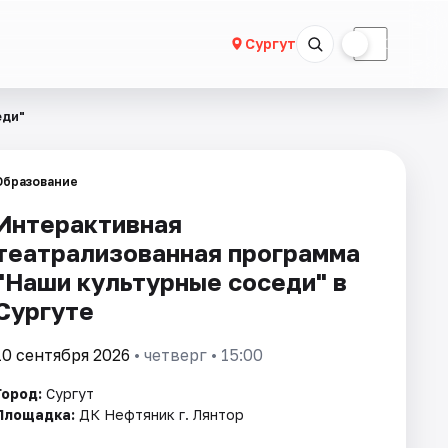
☀
☾
Сургут
еди"
Образование
Интерактивная
театрализованная программа
"Наши культурные соседи" в
Сургуте
10 сентября 2026
• четверг • 15:00
Город:
Сургут
Площадка:
ДК Нефтяник г. Лянтор