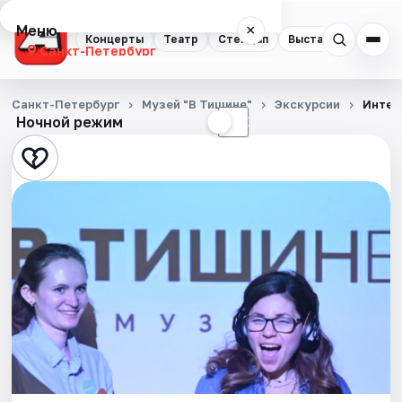
Меню
×
Концерты
Театр
Стендап
Выставки
Квест
Санкт-Петербург
Концерты
Санкт-Петербург
Музей "В Тишине"
Экскурсии
Интер
Ночной режим
☀
☾
Театр
Стендап
Выставки
Квесты
Экскурсии
Спорт
События