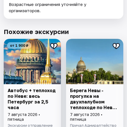
Возрастные ограничения уточняйте у
организаторов.
Похожие экскурсии
от 1 900 ₽
Автобус + теплоход
Берега Невы -
по Неве: весь
прогулка на
Петербург за 2,5
двухпалубном
часа
теплоходе по Неве
с подходом к
7 августа 2026 •
7 августа 2026 •
Финскому заливу
пятница
пятница
Экскурсии отправление
Причал Адмиралтейство