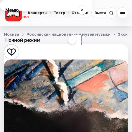
Меню
×
Концерты
Театр
Стендап
Выставки
Квест
Москва
Концерты
Москва
Российский национальный музей музыки
Экску
Ночной режим
☀
☾
Театр
Стендап
Выставки
Квесты
Экскурсии
Спорт
События