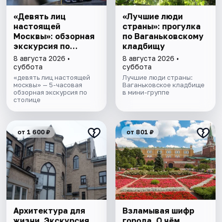
«Девять лиц
«Лучшие люди
настоящей
страны»: прогулка
Москвы»: обзорная
по Ваганьковскому
экскурсия по
кладбищу
столице
8 августа 2026 •
8 августа 2026 •
суббота
суббота
«девять лиц настоящей
Лучшие люди страны:
москвы» — 5-часовая
Ваганьковское кладбище
обзорная экскурсия по
в мини-группе
столице
от 1 600 ₽
от 801 ₽
Архитектура для
Взламывая шифр
жизни. Экскурсия
города. О чём