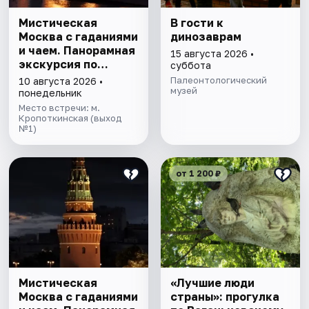
Мистическая
В гости к
Москва с гаданиями
динозаврам
и чаем. Панорамная
15 августа 2026 •
экскурсия по
суббота
центру столицы
Палеонтологический
10 августа 2026 •
музей
понедельник
Место встречи: м.
Кропоткинская (выход
№1)
от 1 200 ₽
Мистическая
«Лучшие люди
Москва с гаданиями
страны»: прогулка