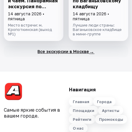
и чаем. Панорамная
по Ваганьковскому
экскурсия по
кладбищу
центру столицы
14 августа 2026 •
14 августа 2026 •
пятница
пятница
Место встречи: м.
Лучшие люди страны:
Кропоткинская (выход
Ваганьковское кладбище
№1)
в мини-группе
→
Все экскурсии в Москве
Навигация
Главная
Города
Самые яркие события в
Площадки
Артисты
вашем городе.
Рейтинги
Промокоды
О нас