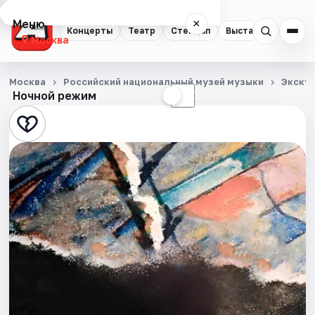
Меню
×
Концерты
Театр
Стендап
Выставки
Квест
Москва
Концерты
Москва
Российский национальный музей музыки
Экску
Ночной режим
☀
☾
Театр
Стендап
Выставки
Квесты
Экскурсии
Спорт
События