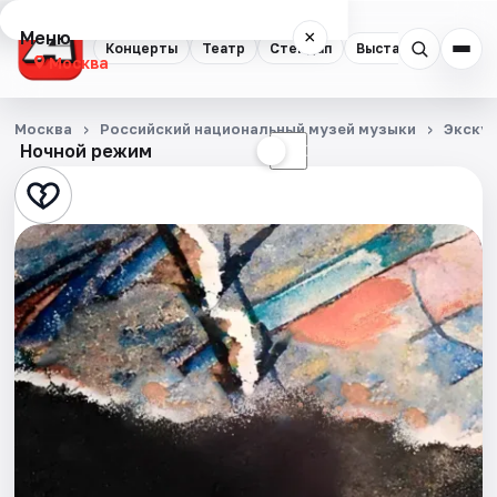
Меню
×
Концерты
Театр
Стендап
Выставки
Квест
Москва
Концерты
Москва
Российский национальный музей музыки
Экску
Ночной режим
☀
☾
Театр
Стендап
Выставки
Квесты
Экскурсии
Спорт
События