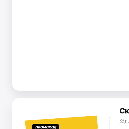
Города
Площадки
Артисты
Рейтинги
Ск
П
ПРОМОКОД