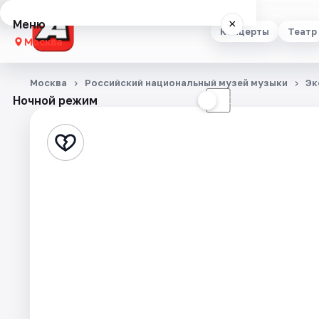
Меню
×
Концерты
Театр
Москва
Концерты
Москва
Российский национальный музей музыки
Эк
Ночной режим
☀
☾
Театр
Стендап
Выставки
Квесты
Экскурсии
Спорт
События