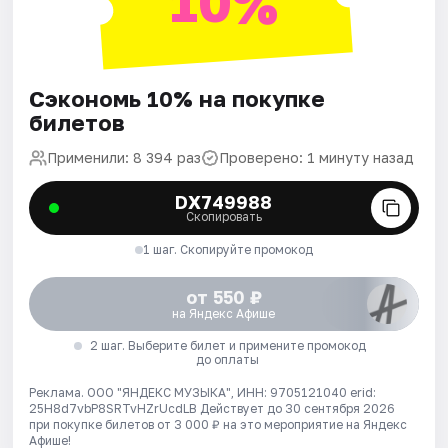
10%
Сэкономь 10% на покупке
билетов
Применили: 8 394 раз
Проверено: 1 минуту назад
DX749988
Скопировать
1 шаг. Скопируйте промокод
от 550 ₽
на Яндекс Афише
2 шаг. Выберите билет и примените промокод
до оплаты
Реклама. ООО "ЯНДЕКС МУЗЫКА", ИНН: 9705121040 erid:
25H8d7vbP8SRTvHZrUcdLB
Действует до 30 сентября 2026
при покупке билетов от 3 000 ₽ на это мероприятие на Яндекс
Афише!