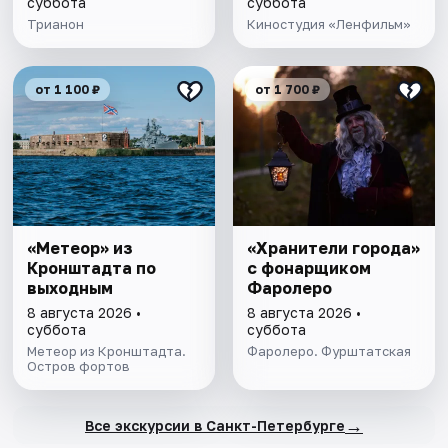
суббота
суббота
Трианон
Киностудия «Ленфильм»
от 1 100 ₽
от 1 700 ₽
«Метеор» из
«Хранители города»
Кронштадта по
с фонарщиком
выходным
Фаролеро
8 августа 2026 •
8 августа 2026 •
суббота
суббота
Метеор из Кронштадта.
Фаролеро. Фурштатская
Остров фортов
→
Все экскурсии в Санкт-Петербурге