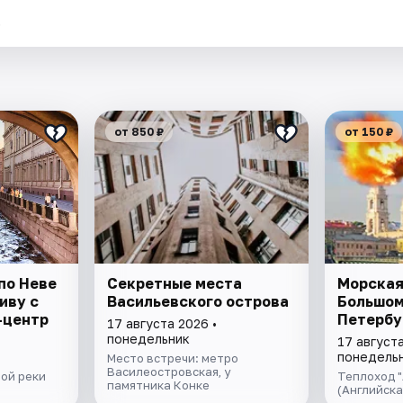
.
от 850 ₽
от 150 ₽
по Неве
Секретные места
Морская
иву с
Васильевского острова
Большо
-центр
Петербу
17 августа 2026 •
понедельник
17 августа
понедель
Место встречи: метро
Василеостровская, у
ой реки
Теплоход "
памятника Конке
(Английск