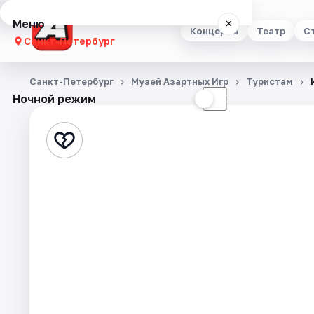
Меню
×
Концерты
Театр
С
Санкт-Петербург
Концерты
Санкт-Петербург
Музей Азартных Игр
Туристам
Ночной режим
☀
☾
Театр
Стендап
Выставки
Квесты
Экскурсии
Спорт
События