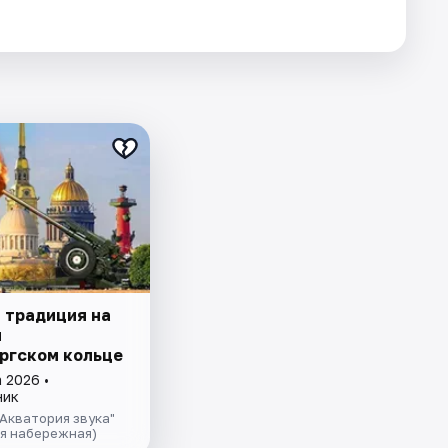
 традиция на
м
ргском кoльце
 2026 •
ник
Акватория звука"
ая набережная)