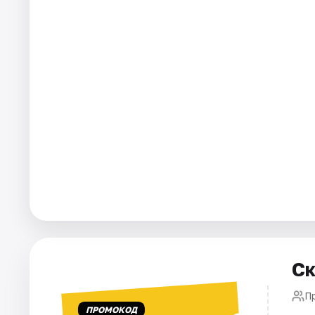
Города
Площадки
Артисты
Рейтинги
Ск
П
ПРОМОКОД