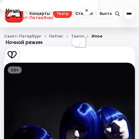
Меню
×
Концерты
Театр
Стендап
Выставки
Квест
Санкт-Петербург
Концерты
Санкт-Петербург
Hefner
Театр
Иnoe
Ночной режим
☀
☾
Театр
Стендап
16+
Выставки
Квесты
Экскурсии
Спорт
События