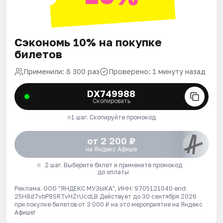
Сэкономь 10% на покупке
билетов
Применили: 8 300 раз
Проверено: 1 минуту назад
DX749988
Скопировать
1 шаг. Скопируйте промокод
от 2 200 ₽
на Яндекс Афише
2 шаг. Выберите билет и примените промокод
до оплаты
Реклама. ООО "ЯНДЕКС МУЗЫКА", ИНН: 9705121040 erid:
25H8d7vbP8SRTvHZrUcdLB
Действует до 30 сентября 2026
при покупке билетов от 3 000 ₽ на это мероприятие на Яндекс
Афише!