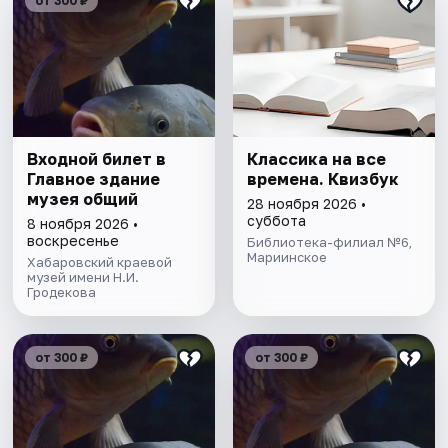
от 300 ₽
Входной билет в
Классика на все
Главное здание
времена. Квизбук
музея общий
28 ноября 2026 •
суббота
8 ноября 2026 •
воскресенье
Библиотека-филиал №6,
Мариинское
Хабаровский краевой
музей имени Н.И.
Гродекова
от 300 ₽
от 300 ₽