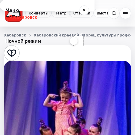
Меню
×
Концерты
Театр
Стендап
Выставки
Экску
Хабаровск
Концерты
Хабаровск
Хабаровский краевой Дворец культуры профсо
Ночной режим
☀
☾
Театр
Стендап
Выставки
Экскурсии
Спорт
События