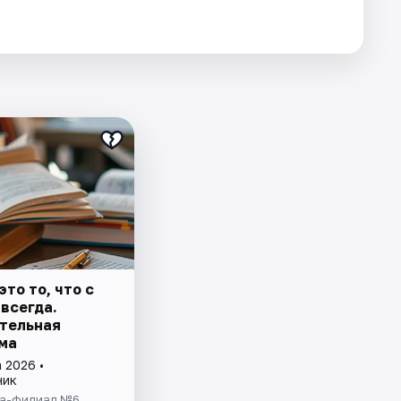
это то, что с
всегда.
тельная
ма
 2026 •
ник
а-филиал №6,