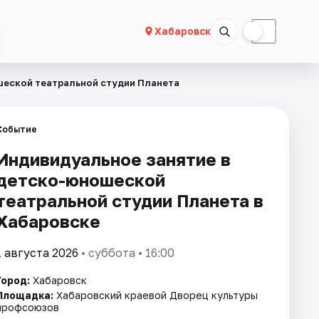
☀
☾
Хабаровск
шеской театральной студии Планета
Событие
Индивидуальное занятие в
детско-юношеской
театральной студии Планета в
Хабаровске
1 августа 2026
• суббота • 16:00
Город:
Хабаровск
Площадка:
Хабаровский краевой Дворец культуры
профсоюзов