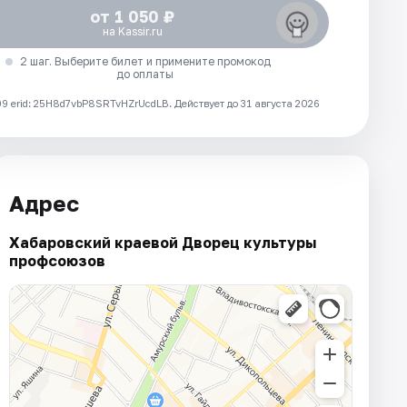
от 1 050 ₽
на Kassir.ru
2 шаг. Выберите билет и примените промокод
до оплаты
 erid: 25H8d7vbP8SRTvHZrUcdLB.
Действует до 31 августа 2026
Адрес
Хабаровский краевой Дворец культуры
профсоюзов