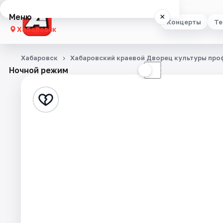
Меню
×
Концерты
Те
Хабаровск
Концерты
Хабаровск
Хабаровский краевой Дворец культуры пр
Ночной режим
☀
☾
Театр
Стендап
Выставки
Экскурсии
Спорт
События