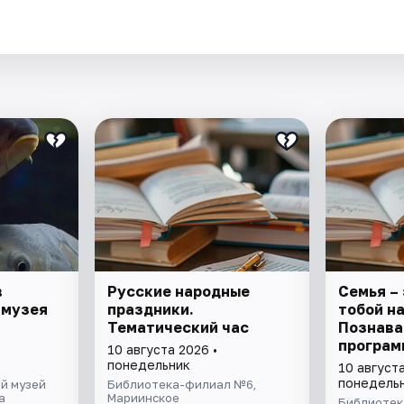
.
в
Русские народные
Семья – 
 музея
праздники.
тобой на
Тематический час
Познава
програм
10 августа 2026 •
понедельник
10 августа
понедель
й музей
Библиотека-филиал №6,
а
Мариинское
Библиотек