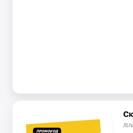
Города
Площадки
Артисты
Рейтинги
Ск
П
ПРОМОКОД