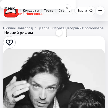
Меню
×
Концерты
Театр
Стендап
Выставки
Квест
Нижний Новгород
Концерты
Нижний Новгород
Дворец Спорта Нагорный Профсоюзов
Ночной режим
☀
☾
Театр
Стендап
Выставки
Квесты
Экскурсии
Спорт
События