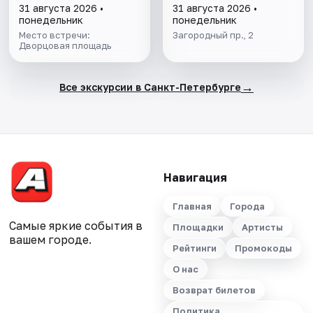
ПЕТЕРБУРГА И
КРЫША
31 августа 2026 •
31 августа 2026 •
ПОДЪЁМ НА
понедельник
понедельник
КОЛОННАДУ В
Место встречи:
Загородный пр., 2
МИНИ-ГРУППЕ
Дворцовая площадь
→
Все экскурсии в Санкт-Петербурге
Навигация
Главная
Города
Самые яркие события в
Площадки
Артисты
вашем городе.
Рейтинги
Промокоды
О нас
Возврат билетов
Политика