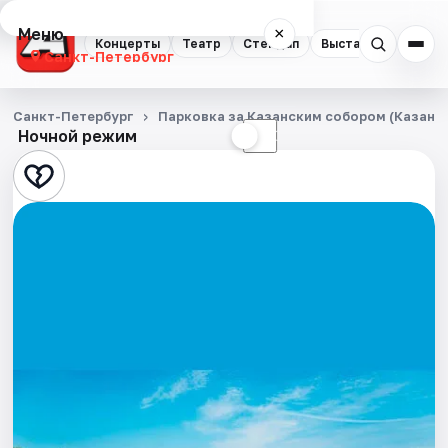
Меню
×
Концерты
Театр
Стендап
Выставки
Квест
Санкт-Петербург
Концерты
Санкт-Петербург
Парковка за Казанским собором (Казанска
Ночной режим
☀
☾
Театр
Стендап
Выставки
Квесты
Экскурсии
Спорт
События