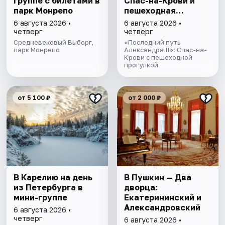
группе c билетами в
Спас-на-Крови и
парк Монрепо
пешеходная
прогулка
6 августа 2026 •
6 августа 2026 •
четверг
четверг
Средневековый Выборг,
«Последний путь
парк Монрепо
Александра II»: Спас-на-
Крови с пешеходной
прогулкой
от 5 100 ₽
от 2 000 ₽
В Карелию на день
В Пушкин — Два
из Петербурга в
дворца:
мини-группе
Екатерининский и
Александровский
6 августа 2026 •
четверг
6 августа 2026 •