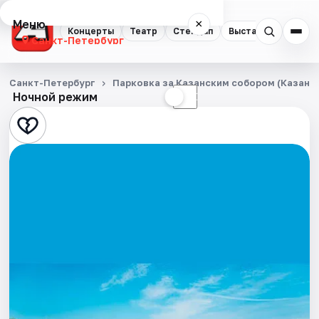
Меню
×
Концерты
Театр
Стендап
Выставки
Квест
Санкт-Петербург
Концерты
Санкт-Петербург
Парковка за Казанским собором (Казанска
Ночной режим
☀
☾
Театр
Стендап
Выставки
Квесты
Экскурсии
Спорт
События