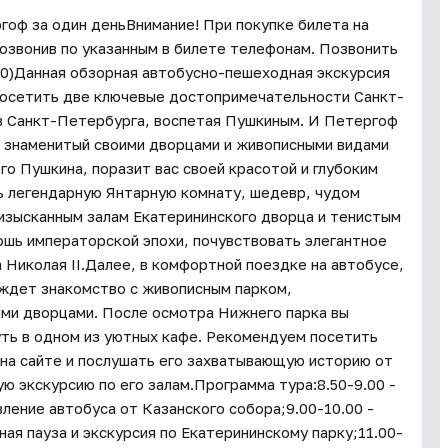
оф за один деньВнимание! При покупке билета на
озвонив по указанным в билете телефонам. Позвонить
.00)Данная обзорная автобусно-пешеходная экскурсия
посетить две ключевые достопримечательности Санкт-
в Санкт-Петербурга, воспетая Пушкиным. И Петергоф
, знаменитый своими дворцами и живописными видами
го Пушкина, поразит вас своей красотой и глубоким
ь легендарную Янтарную комнату, шедевр, чудом
 изысканным залам Екатерининского дворца и тенистым
кошь императорской эпохи, почувствовать элегантное
 Николая II.Далее, в комфортной поездке на автобусе,
 ждет знакомство с живописным парком,
ными дворцами. После осмотра Нижнего парка вы
уть в одном из уютных кафе. Рекомендуем посетить
на сайте и послушать его захватывающую историю от
ю экскурсию по его залам.Программа тура:8.50-9.00 -
вление автобуса от Казанского собора;9.00-10.00 -
ная пауза и экскурсия по Екатерининскому парку;11.00-