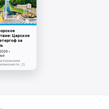
орское
твие: Царское
Петергоф за
нь
2026 •
нье
за Казанским
азанская пл., 2)