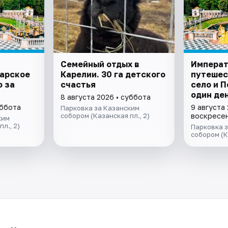
Семейный отдых в
Императ
Царское
Карелии. 30 га детского
путешес
ф за
счастья
село и 
один де
8 августа 2026 • суббота
уббота
9 августа 
Парковка за Казанским
собором (Казанская пл., 2)
воскресе
ким
л., 2)
Парковка 
собором (К