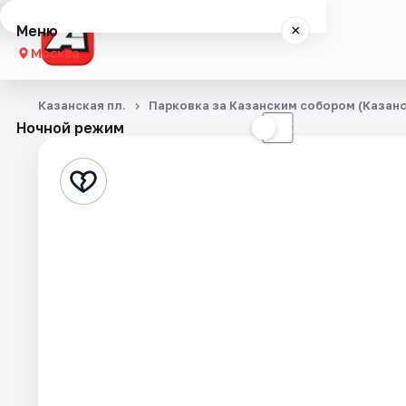
Меню
×
Москва
Концерты
Казанская пл.
Парковка за Казанским собором (Казанск
Ночной режим
☀
☾
Города
Площадки
Артисты
Рейтинги