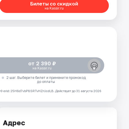
Билеты со скидкой
на Kassir.ru
от 2 390 ₽
на Kassir.ru
2 шаг. Выберите билет и примените промокод
до оплаты
 erid: 25H8d7vbP8SRTvHZrUcdLB.
Действует до 31 августа 2026
Адрес