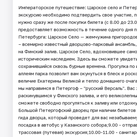
Императорское путешествие: Царское село и Петерг
экскурсию необходимо подтвердить свое участие, п
нужно сразу же после покупки билета (с 8.00 до 23
предоставляет возможность в течение одного дня 
Петербурга: Царское Село — жемчужина пригородо
– всемирно известный дворцово-парковый ансамбль
на Финский залив. Царское Село, вдохновившее само
историческим наследием. Здесь вы сможете увидет
сохранившийся сквозь бурные времена. Прогулка по
аллеям парка позволит вам окунуться в блеск и рос
величие Екатерины Великой и тепло домашнего очага
мы направимся в Петергоф – "русский Версаль". Вас
раскинувшимся у Финского залива, и его великолеп
сможете свободно прогуляться к заливу или отдохн
Большой Петергофский дворец при наличии билетов 
гида дворца, который проведет для вас незабываему
посадка в автобус у Казанского собора;9.00 - отпра
трассовая (путевая) экскурсия;10.00-11.00 - санитар