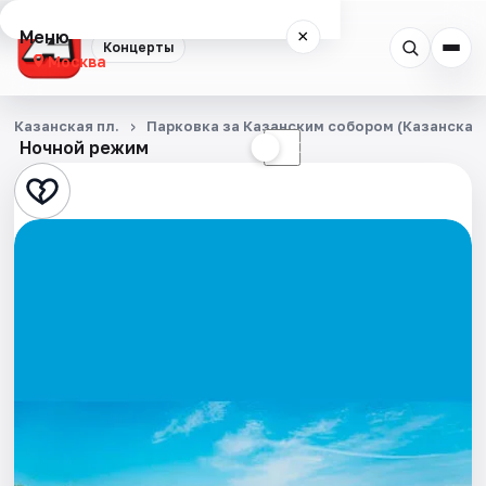
Меню
×
Концерты
Москва
Концерты
Казанская пл.
Парковка за Казанским собором (Казанская п
Ночной режим
☀
☾
Города
Площадки
Артисты
Рейтинги