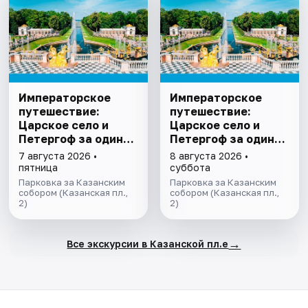
Императорское
Императорское
путешествие:
путешествие:
Царское село и
Царское село и
Петергоф за один
Петергоф за один
день
день
7 августа 2026 •
8 августа 2026 •
пятница
суббота
Парковка за Казанским
Парковка за Казанским
собором (Казанская пл.,
собором (Казанская пл.,
2)
2)
→
Все экскурсии в Казанской пл.е