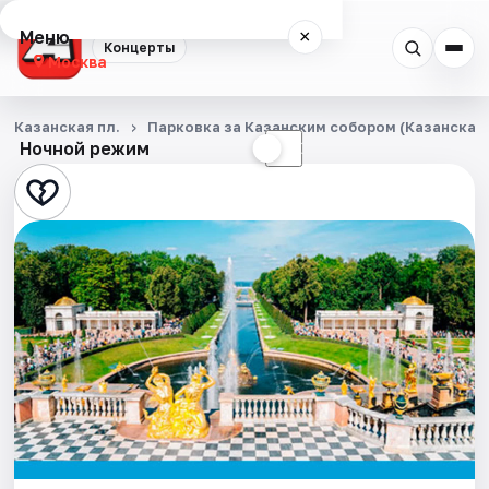
Меню
×
Концерты
Москва
Концерты
Казанская пл.
Парковка за Казанским собором (Казанская п
Ночной режим
☀
☾
Города
Площадки
Артисты
Рейтинги