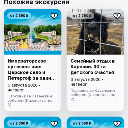
Похожие экскурсии
от 2 390 ₽
от 2 750 ₽
Императорское
Семейный отдых в
путешествие:
Карелии. 30 га
Царское село и
детского счастья
Петергоф за один
6 августа 2026 •
день
четверг
6 августа 2026 •
четверг
Парковка за Казанским
собором (Казанская пл.,
Парковка за Казанским
2)
собором (Казанская пл.,
2)
от 2 390 ₽
от 2 390 ₽