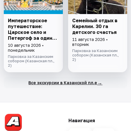
Императорское
Семейный отдых в
путешествие:
Карелии. 30 га
Царское село и
детского счастья
Петергоф за один
11 августа 2026 •
день
вторник
10 августа 2026 •
понедельник
Парковка за Казанским
собором (Казанская пл.,
Парковка за Казанским
2)
собором (Казанская пл.,
2)
→
Все экскурсии в Казанской пл.е
Навигация