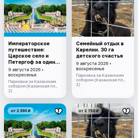
Императорское
Семейный отдых в
путешествие:
Карелии. 30 га
Царское село и
детского счастья
Петергоф за один
9 августа 2026 •
день
воскресенье
9 августа 2026 •
воскресенье
Парковка за Казанским
собором (Казанская пл.,
Парковка за Казанским
2)
собором (Казанская пл.,
2)
от 2 390 ₽
от 2 750 ₽