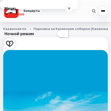
Меню
×
Концерты
Москва
Концерты
Казанская пл.
Парковка за Казанским собором (Казанская п
Ночной режим
☀
☾
Города
Площадки
Артисты
Рейтинги