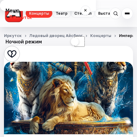
Меню
×
Концерты
Театр
Стендап
Выставки
Квест
Иркутск
Концерты
Иркутск
Ледовый дворец Айсберг
Концерты
Императ
Ночной режим
☀
☾
Театр
Стендап
Выставки
Квесты
Спорт
События