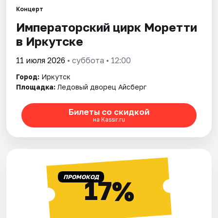
Города
Концерт
Императорский цирк Моретти
Площадки
в Иркутске
Артисты
11 июля 2026
• суббота • 12:00
Рейтинги
Город:
Иркутск
Площадка:
Ледовый дворец Айсберг
Билеты со скидкой
на Kassir.ru
ПРОМОКОД
17%