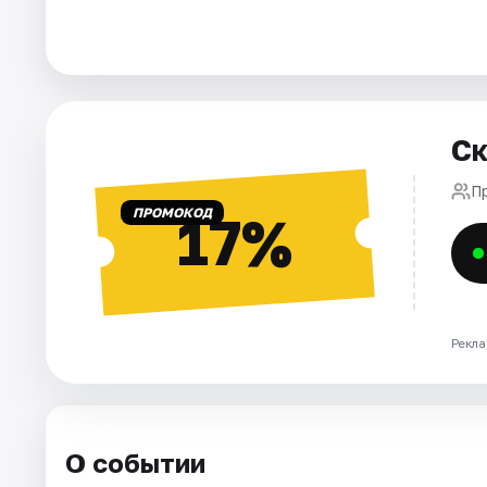
Города
Площадки
Ск
Артисты
П
Рейтинги
ПРОМОКОД
17%
Рекла
О событии