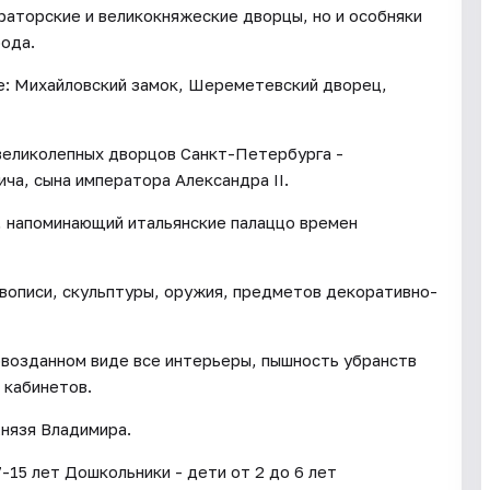
раторские и великокняжеские дворцы, но и особняки
рода.
: Михайловский замок, Шереметевский дворец,
великолепных дворцов Санкт-Петербурга -
ча, сына императора Александра II.
 напоминающий итальянские палаццо времен
вописи, скульптуры, оружия, предметов декоративно-
ервозданном виде все интерьеры, пышность убранств
 кабинетов.
Князя Владимира.
-15 лет Дошкольники - дети от 2 до 6 лет