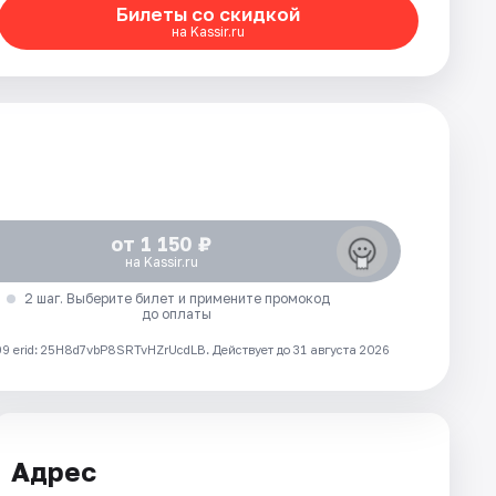
Билеты со скидкой
на Kassir.ru
от 1 150 ₽
на Kassir.ru
2 шаг. Выберите билет и примените промокод
до оплаты
 erid: 25H8d7vbP8SRTvHZrUcdLB.
Действует до 31 августа 2026
Адрес