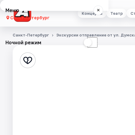
Меню
×
Концерты
Театр
С
Санкт-Петербург
Концерты
Санкт-Петербург
Экскурсии отправление от ул. Думска
Ночной режим
☀
☾
Театр
Стендап
Выставки
Квесты
Экскурсии
Спорт
События