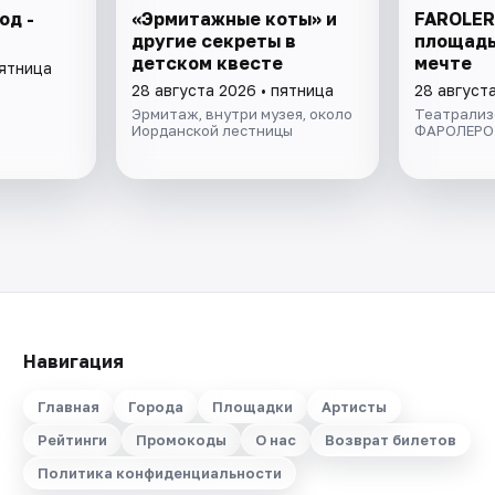
од -
«Эрмитажные коты» и
FAROLER
другие секреты в
площадь
детском квесте
мечте
пятница
28 августа 2026 • пятница
28 августа
Эрмитаж, внутри музея, около
Театрализ
Иорданской лестницы
ФАРОЛЕРО.
Навигация
Главная
Города
Площадки
Артисты
Рейтинги
Промокоды
О нас
Возврат билетов
Политика конфиденциальности