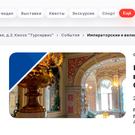
тендап
Выставки
Квесты
Экскурсии
Спорт
Ещё
я, д.2. Киоск "Турсервис"
События
Императорские и вел