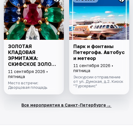
ЗОЛОТАЯ
Парк и фонтаны
КЛАДОВАЯ
Петергофа. Автобус
ЭРМИТАЖА:
и метеор
СКИФСКОЕ ЗОЛОТО
11 сентября 2026 •
И СОКРОВИЩА
пятница
11 сентября 2026 •
ИМПЕРАТОРСКОЙ
пятница
Экскурсии отправление
КОЛЛЕКЦИИ
от ул. Думская, д.2. Киоск
Место встречи:
"Турсервис"
Дворцовая площадь
→
Все мероприятия в Санкт-Петербурге