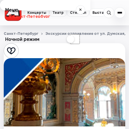
Меню
×
Концерты
Театр
Стендап
Выставки
Квест
Санкт-Петербург
Концерты
Санкт-Петербург
Экскурсии отправление от ул. Думская, д
Ночной режим
☀
☾
Театр
Стендап
Выставки
Квесты
Экскурсии
Спорт
События