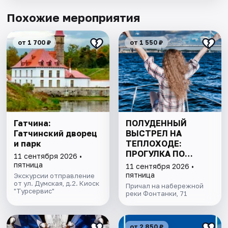
Похожие мероприятия
от 1 700 ₽
от 1 550 ₽
Гатчина:
ПОЛУДЕННЫЙ
Гатчинский дворец
ВЫСТРЕЛ НА
и парк
ТЕПЛОХОДЕ:
ПРОГУЛКА ПО
11 сентября 2026 •
КАНАЛАМ
пятница
11 сентября 2026 •
ПЕТЕРБУРГА С
пятница
Экскурсии отправление
от ул. Думская, д.2. Киоск
ДЕТЬМИ
Причал на набережной
"Турсервис"
реки Фонтанки, 71
от 2 850 ₽