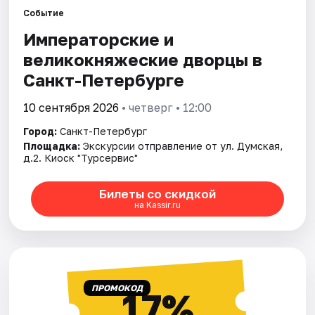
Событие
Императорские и
Города
великокняжеские дворцы в
Площадки
Санкт-Петербурге
Артисты
10 сентября 2026
• четверг • 12:00
Город:
Санкт-Петербург
Рейтинги
Площадка:
Экскурсии отправление от ул. Думская,
д.2. Киоск "Турсервис"
Билеты со скидкой
на Kassir.ru
ПРОМОКОД
17%