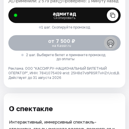
Применили: 2 579 раз
Проверено: 1 минуту назад
адмитад
Скопировать
1 шаг. Скопируйте промокод
от 7 500 ₽
на Kassir.ru
2 шаг. Выберите билет и примените промокод
до оплаты
Реклама. ООО "КАССИР.РУ-НАЦИОНАЛЬНЫЙ БИЛЕТНЫЙ
ОПЕРАТОР", ИНН: 7841075409 erid: 25H8d7vbP8SRTvHZrUcdLB.
Действует до 31 августа 2026
О спектакле
Интерактивный, иммерсивный спектакль-
страшилка, где вы сможете вдоволь посмеяться и