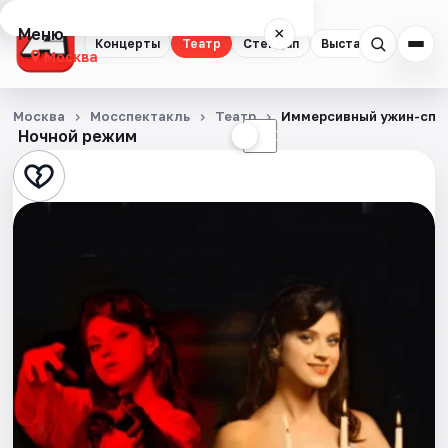
Меню
×
Концерты
Театр
Стендап
Выставки
Квест
Москва
Концерты
Москва
Мосспектакль
Театр
Иммерсивный ужин-спе
Ночной режим
☀
☾
Театр
Стендап
Выставки
Квесты
Экскурсии
Спорт
События