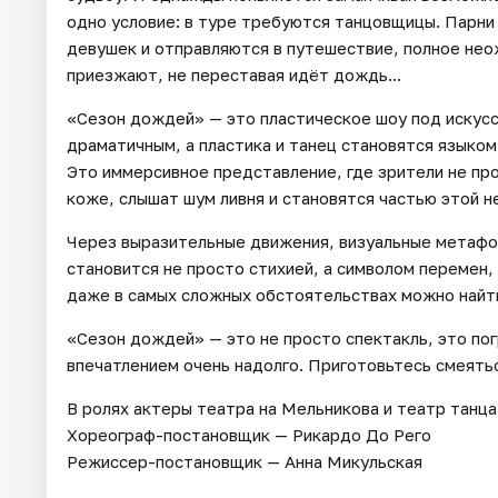
одно условие: в туре требуются танцовщицы. Парни
девушек и отправляются в путешествие, полное неож
приезжают, не переставая идёт дождь...
«Сезон дождей» — это пластическое шоу под искус
драматичным, а пластика и танец становятся языком
Это иммерсивное представление, где зрители не пр
коже, слышат шум ливня и становятся частью этой н
Через выразительные движения, визуальные метафо
становится не просто стихией, а символом перемен, 
даже в самых сложных обстоятельствах можно найти
«Сезон дождей» — это не просто спектакль, это пог
впечатлением очень надолго. Приготовьтесь смеять
В ролях актеры театра на Мельникова и театр танц
Хореограф-постановщик — Рикардо До Рего
Режиссер-постановщик — Анна Микульская