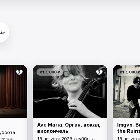
й»
от 1 000 ₽
от 1 000 ₽
Ave Maria. Орган, вокал,
Imgvn. Bu
виолончель
the Ruin
суббота
15 августа 2026 • суббота
15 август
ythm &