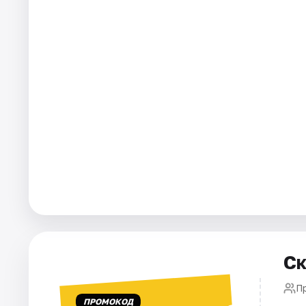
Города
Площадки
Артисты
Рейтинги
Ск
П
ПРОМОКОД