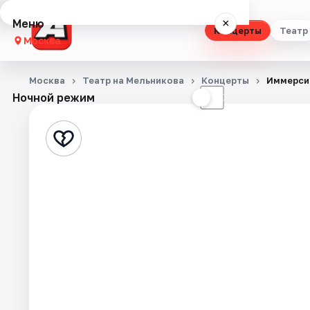
Меню
×
Концерты
Театр
Москва
Концерты
Москва
Театр на Мельникова
Концерты
Иммерси
Ночной режим
☀
☾
Театр
Стендап
Выставки
Квесты
Экскурсии
Спорт
События