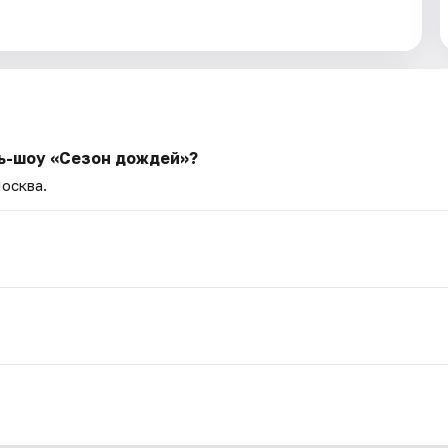
ь-шоу «Сезон дождей»?
Москва.
.