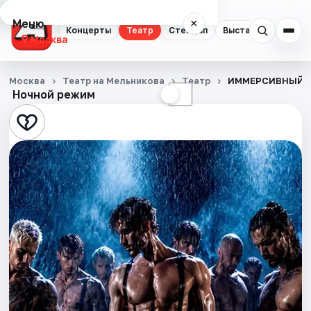
Меню
×
Концерты
Театр
Стендап
Выставки
Квест
Москва
Концерты
Москва
Театр на Мельникова
Театр
ИММЕРСИВНЫЙ С
Ночной режим
☀
☾
Театр
Стендап
Выставки
Квесты
Экскурсии
Спорт
События