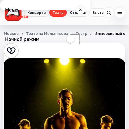
Меню
×
Концерты
Театр
Стендап
Выставки
Квест
Москва
Концерты
Москва
Театр на Мельникова
Театр
Иммерсивный спе
Ночной режим
☀
☾
Театр
Стендап
Выставки
Квесты
Экскурсии
Спорт
События