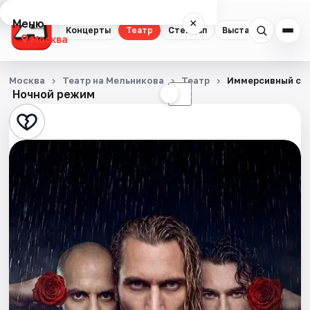
Меню
×
Концерты
Театр
Стендап
Выставки
Квест
Москва
Концерты
Москва
Театр на Мельникова
Театр
Иммерсивный сп
Ночной режим
☀
☾
Театр
Стендап
Выставки
Квесты
Экскурсии
Спорт
События