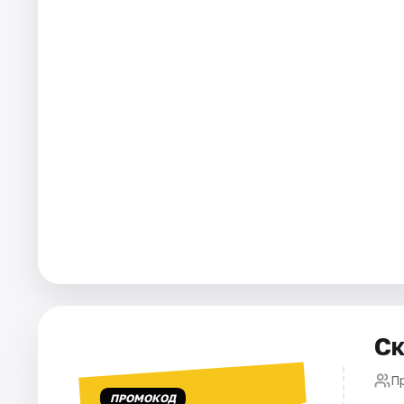
Города
Площадки
Артисты
Рейтинги
Ск
П
ПРОМОКОД