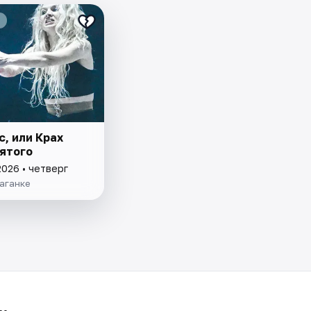
, или Крах
вятого
2026 • четверг
аганке