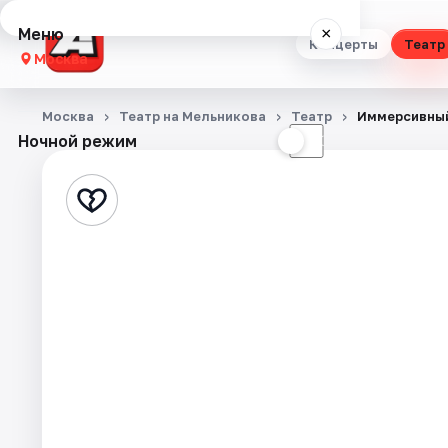
Меню
×
Концерты
Театр
Москва
Концерты
Москва
Театр на Мельникова
Театр
Иммерсивный
Ночной режим
☀
☾
Театр
Стендап
Выставки
Квесты
Экскурсии
Спорт
События