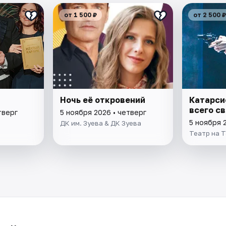
от 1 500 ₽
от 2 500 ₽
Ночь её откровений
Катарсис
всего с
тверг
5 ноября 2026 • четверг
5 ноября 
ДК им. Зуева & ДК Зуева
Театр на Т