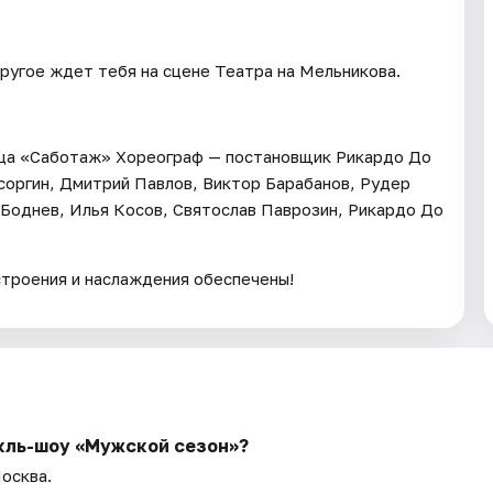
другое ждет тебя на сцене Театра на Мельникова.
анца «Саботаж» Хореограф — постановщик Рикардо До
усоргин, Дмитрий Павлов, Виктор Барабанов, Рудер
Боднев, Илья Косов, Святослав Паврозин, Рикардо До
строения и наслаждения обеспечены!
кль-шоу «Мужской сезон»?
Москва.