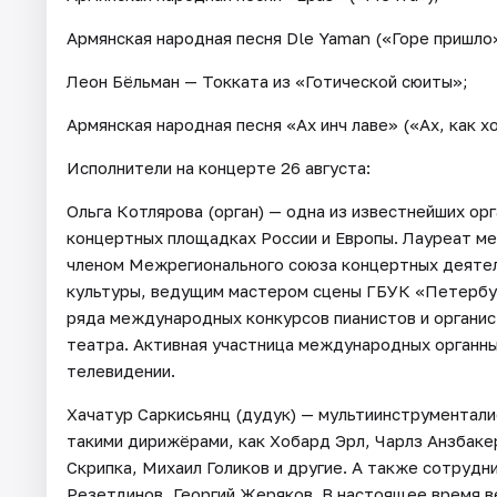
Армянская народная песня Dle Yaman («Горе пришло»
Леон Бёльман — Токката из «Готической сюиты»;
Армянская народная песня «Ах инч лаве» («Ах, как х
Исполнители на концерте 26 августа:
Ольга Котлярова (орган) — одна из известнейших ор
концертных площадках России и Европы. Лауреат м
членом Межрегионального союза концертных деятел
культуры, ведущим мастером сцены ГБУК «Петербу
ряда международных конкурсов пианистов и органис
театра. Активная участница международных органны
телевидении.
Хачатур Саркисьянц (дудук) — мультиинструментали
такими дирижёрами, как Хобард Эрл, Чарлз Анзбаке
Скрипка, Михаил Голиков и другие. А также сотруд
Резетдинов, Георгий Жеряков. В настоящее время 