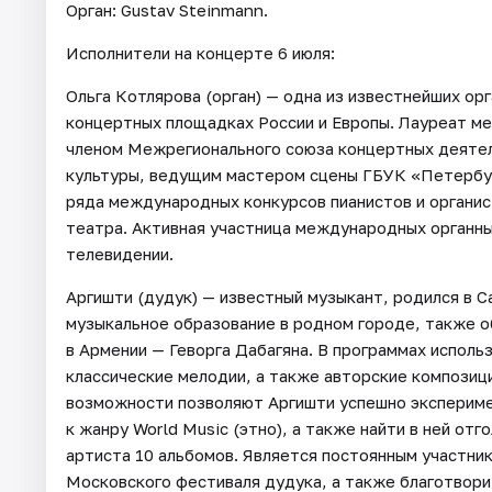
Орган: Gustav Steinmann.
Исполнители на концерте 6 июля:
Ольга Котлярова (орган) — одна из известнейших ор
концертных площадках России и Европы. Лауреат м
членом Межрегионального союза концертных деятел
культуры, ведущим мастером сцены ГБУК «Петербу
ряда международных конкурсов пианистов и органис
театра. Активная участница международных органны
телевидении.
Аргишти (дудук) — известный музыкант, родился в 
музыкальное образование в родном городе, также о
в Армении — Геворга Дабагяна. В программах испол
классические мелодии, а также авторские композици
возможности позволяют Аргишти успешно эксперимен
к жанру World Music (этно), а также найти в ней от
артиста 10 альбомов. Является постоянным участни
Московского фестиваля дудука, а также благотвори