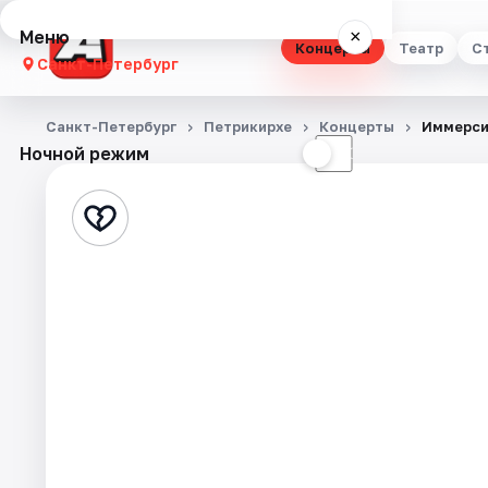
Меню
×
Концерты
Театр
С
Санкт-Петербург
Концерты
Санкт-Петербург
Петрикирхе
Концерты
Иммерсив
Ночной режим
☀
☾
Театр
Стендап
Выставки
Квесты
Экскурсии
Спорт
События