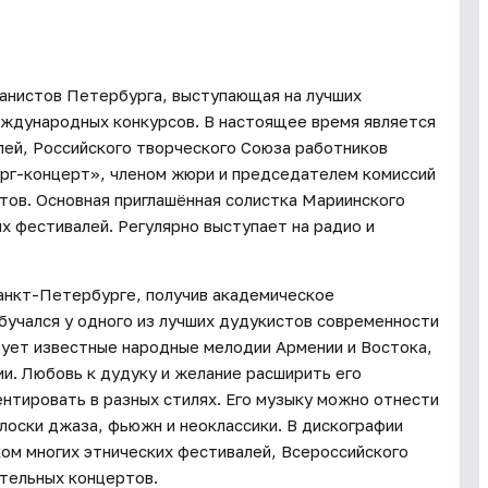
ганистов Петербурга, выступающая на лучших
еждународных конкурсов. В настоящее время является
ей, Российского творческого Союза работников
рг-концерт», членом жюри и председателем комиссий
тов. Основная приглашённая солистка Мариинского
х фестивалей. Регулярно выступает на радио и
Санкт-Петербурге, получив академическое
бучался у одного из лучших дудукистов современности
ьзует известные народные мелодии Армении и Востока,
и. Любовь к дудуку и желание расширить его
тировать в разных стилях. Его музыку можно отнести
голоски джаза, фьюжн и неоклассики. В дискографии
ком многих этнических фестивалей, Всероссийского
тельных концертов.