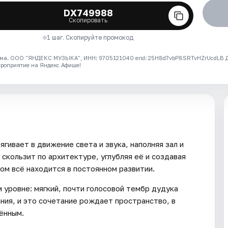
DX749988
Скопировать
1 шаг. Скопируйте промокод
ма. ООО "ЯНДЕКС МУЗЫКА", ИНН: 9705121040 erid: 25H8d7vbP8SRTvHZrUcdLB
ероприятие на Яндекс Афише!
ивает в движение света и звука, наполняя зал и
 скользит по архитектуре, углубляя её и создавая
м всё находится в постоянном развитии.
 уровне: мягкий, почти голосовой тембр дудука
ния, и это сочетание рождает пространство, в
ённым.