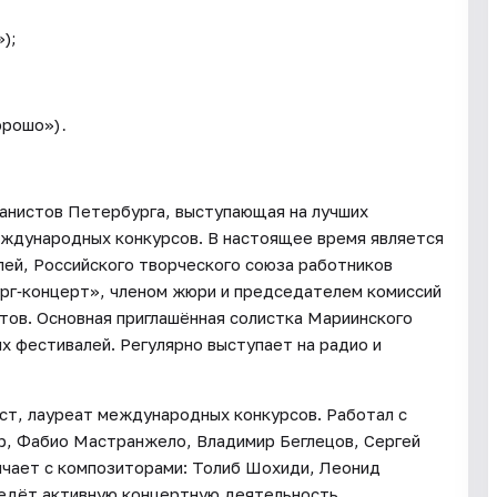
);
орошо»)․
ганистов Петербурга, выступающая на лучших
еждународных конкурсов. В настоящее время является
ей, Российского творческого союза работников
рг‑концерт», членом жюри и председателем комиссий
тов. Основная приглашённая солистка Мариинского
х фестивалей. Регулярно выступает на радио и
ст, лауреат международных конкурсов. Работал с
р, Фабио Мастранжело, Владимир Беглецов, Сергей
ничает с композиторами: Толиб Шохиди, Леонид
ведёт активную концертную деятельность.