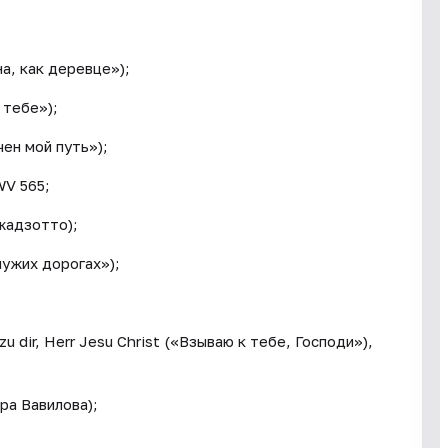
а, как деревце»);
 тебе»);
ен мой путь»);
WV 565;
жадзотто);
чужих дорогах»);
 dir, Herr Jesu Christ («Взываю к тебе, Господи»),
ра Вавилова);