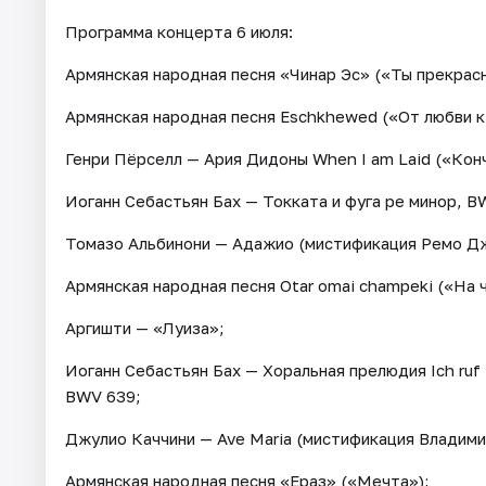
Программа концерта 6 июля:
Армянская народная песня «Чинар Эс» («Ты прекрасн
Армянская народная песня Eschkhewed («От любви к
Генри Пёрселл — Ария Дидоны When I am Laid («Конч
Иоганн Себастьян Бах — Токката и фуга ре минор, B
Томазо Альбинони — Адажио (мистификация Ремо Д
Армянская народная песня Otar omai champeki («На 
Аргишти — «Луиза»;
Иоганн Себастьян Бах — Хоральная прелюдия Ich ruf zu
BWV 639;
Джулио Каччини — Ave Maria (мистификация Владими
Армянская народная песня «Ераз» («Мечта»);