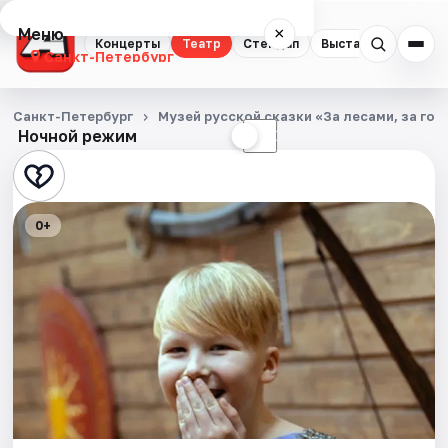
Меню
×
Концерты
Театр
Стендап
Выставки
Квест
Санкт-Петербург
Концерты
Санкт-Петербург
Музей русской сказки «За лесами, за гор
Ночной режим
☀
☾
Театр
Стендап
0+
Выставки
Квесты
Экскурсии
Спорт
События