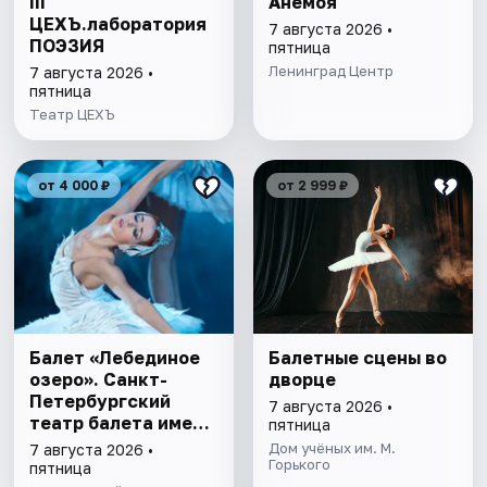
III
Анемоя
ЦЕХЪ.лаборатория
7 августа 2026 •
ПОЭЗИЯ
пятница
Ленинград Центр
7 августа 2026 •
пятница
Театр ЦЕХЪ
от 4 000 ₽
от 2 999 ₽
Балет «Лебединое
Балетные сцены во
озеро». Санкт-
дворце
Петербургский
7 августа 2026 •
театр балета имени
пятница
П.И. Чайковского
Дом учёных им. М.
7 августа 2026 •
Горького
пятница