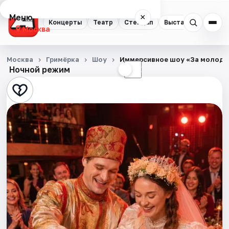
Меню
×
Концерты
Театр
Стендап
Выставки
Квест
Москва
Концерты
Москва
Гримёрка
Шоу
Иммерсивное шоу «За молоды
Ночной режим
☀
☾
Театр
Стендап
Выставки
Квесты
Экскурсии
Спорт
События