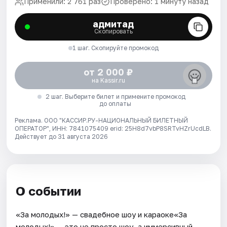
Применили: 2 761 раз
Проверено: 1 минуту назад
адмитад
Скопировать
1 шаг. Скопируйте промокод
от 2 000 ₽
на Kassir.ru
2 шаг. Выберите билет и примените промокод
до оплаты
Реклама. ООО "КАССИР.РУ-НАЦИОНАЛЬНЫЙ БИЛЕТНЫЙ
ОПЕРАТОР", ИНН: 7841075409 erid: 25H8d7vbP8SRTvHZrUcdLB.
Действует до 31 августа 2026
О событии
«За молодых!» — свадебное шоу и караоке«За
молодых!» — это не просто шоу, а иммерсивный