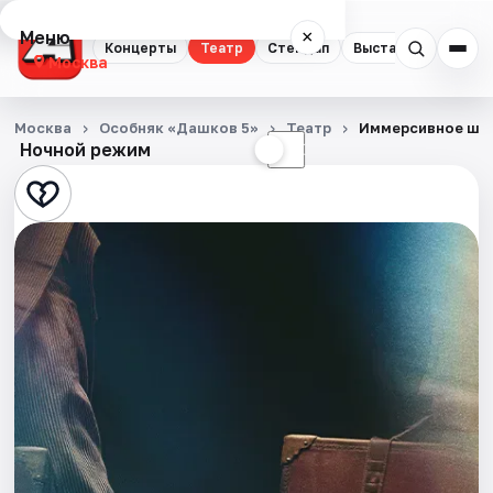
Меню
×
Концерты
Театр
Стендап
Выставки
Квест
Москва
Концерты
Москва
Особняк «Дашков 5»
Театр
Иммерсивное шоу
Ночной режим
☀
☾
Театр
Стендап
Выставки
Квесты
Экскурсии
Спорт
События