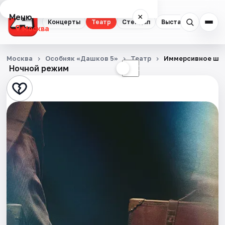
Меню
×
Концерты
Театр
Стендап
Выставки
Квест
Москва
Концерты
Москва
Особняк «Дашков 5»
Театр
Иммерсивное шоу
Ночной режим
☀
☾
Театр
Стендап
Выставки
Квесты
Экскурсии
Спорт
События