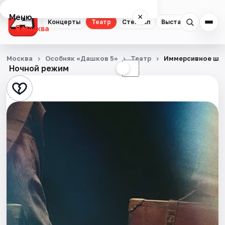
Меню
×
Концерты
Театр
Стендап
Выставки
Квест
Москва
Концерты
Москва
Особняк «Дашков 5»
Театр
Иммерсивное шоу
Ночной режим
☀
☾
Театр
Стендап
Выставки
Квесты
Экскурсии
Спорт
События