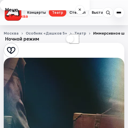
Меню
×
Концерты
Театр
Стендап
Выставки
Квест
Москва
Концерты
Москва
Особняк «Дашков 5»
Театр
Иммерсивное шоу
Ночной режим
☀
☾
Театр
Стендап
Выставки
Квесты
Экскурсии
Спорт
События