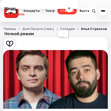
Меню
×
Концерты
Театр
Стендап
Выставки
Квест
Тюмень
Концерты
Тюмень
Дом Печати (тюм.)
Стендап
Илья Стрелков и
Ночной режим
☀
☾
Театр
Стендап
Выставки
Квесты
Экскурсии
Спорт
События