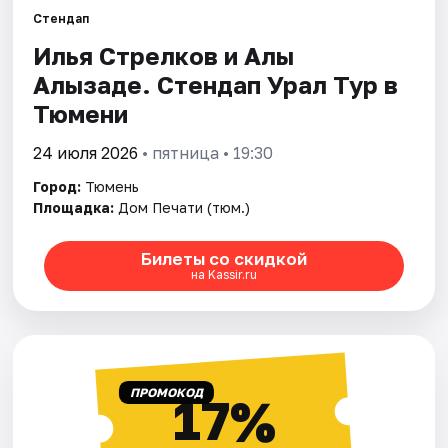
Стендап
Илья Стрелков и Алы
Города
Алызаде. Стендап Урал Тур в
Площадки
Тюмени
Артисты
24 июля 2026
• пятница • 19:30
Город:
Тюмень
Рейтинги
Площадка:
Дом Печати (тюм.)
Билеты со скидкой
на Kassir.ru
ПРОМОКОД
17%