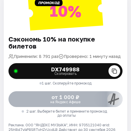
ПРОМОКОД
10%
Сэкономь 10% на покупке
билетов
Применили: 8 791 раз
Проверено: 1 минуту назад
DX749988
Скопировать
1 шаг. Скопируйте промокод
от 1 000 ₽
на Яндекс Афише
2 шаг. Выберите билет и примените промокод
до оплаты
Реклама. ООО "ЯНДЕКС МУЗЫКА", ИНН: 9705121040 erid:
25H8d7vbP8SRTvHZrUcdLB
Действует до 30 сентября 2026