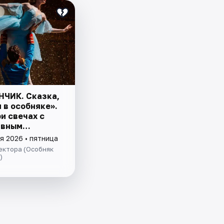
ЧИК. Сказка,
 в особняке».
и свечах с
ивным
адом
я 2026 • пятница
ектора (Особняк
)