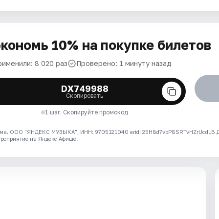
кономь 10% на покупке билетов
рименили: 8 020 раз
Проверено: 1 минуту назад
DX749988
Скопировать
1 шаг. Скопируйте промокод
ма. ООО "ЯНДЕКС МУЗЫКА", ИНН: 9705121040 erid: 25H8d7vbP8SRTvHZrUcdLB
ероприятие на Яндекс Афише!