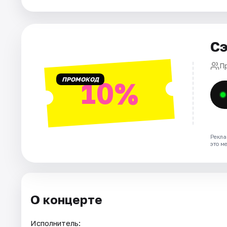
Города
Сэ
Площадки
П
Артисты
ПРОМОКОД
10%
Рейтинги
Рекла
это м
О концерте
Исполнитель: