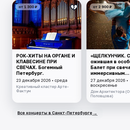
от 1 300 ₽
от 2 900 ₽
РОК-ХИТЫ НА ОРГАНЕ И
«ЩЕЛКУНЧИК. С
КЛАВЕСИНЕ ПРИ
ожившая в особ
СВЕЧАХ. Богемный
Балет при свеча
Петербург.
иммерсивным
променадом
23 декабря 2026 • среда
27 декабря 2026 •
воскресенье
Креативный кластер Арте-
Фактум
Дом Архитектора (О
Половцова)
→
Все концерты в Санкт-Петербурге