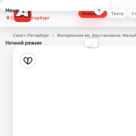
Меню
×
Концерты
Театр
С
Санкт-Петербург
Концерты
Санкт-Петербург
Филармония им. Шостаковича. Малый
Ночной режим
☀
☾
Театр
Стендап
Выставки
Квесты
Экскурсии
Спорт
События