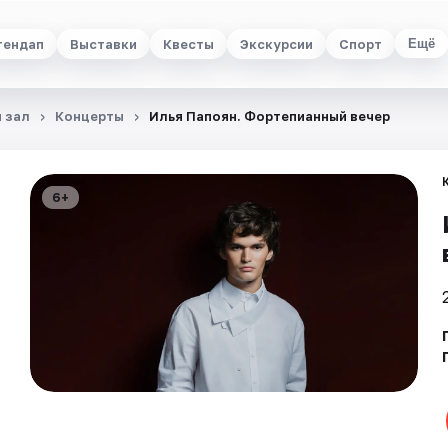
тендап
Выставки
Квесты
Экскурсии
Спорт
Ещё
 зал
Концерты
Илья Папоян. Фортепианный вечер
6+