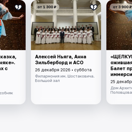
от 1 300 ₽
от 3 900 ₽
казка,
Алексей Ньяга, Анна
«ЩЕЛКУН
няке».
Зильберборд и АСО
ожившая
х с
Балет пр
26 декабря 2026 • суббота
иммерс
Филармония им. Шостаковича.
промен
Большой зал
25 декабр
Дом Архит
Половцова
собняк